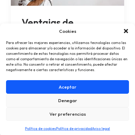
Ventajas de
contratar a un pintor
Cookies
profesional vs.
Para ofrecer las mejores experiencias, utilizamos tecnologías como las
cookies para almacenar y/o acceder a la información del dispositivo. El
hacerlo tú mismo
consentimiento de estas tecnologías nos permitirá procesar datos
como el comportamiento de navegación o las identificaciones únicas en
este sitio. No consentir o retirar el consentimiento, puede afectar
negativamente a ciertas características y funciones.
Pintar tu vivienda puede parecer una tarea
sencilla y una forma de ahorrar…
Aceptar
Denegar
by Pintoralia
Ver preferencias
Política de cookies
Política de privacidad
Aviso legal